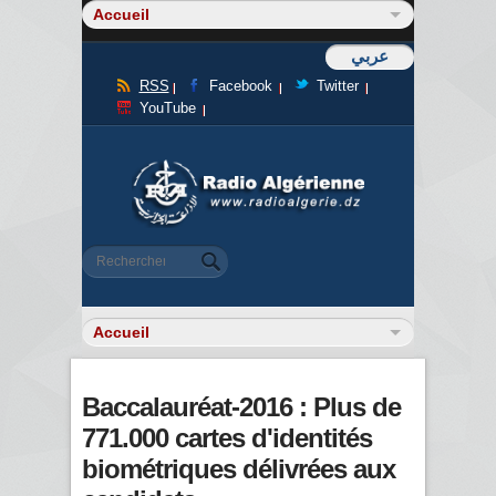
عربي
RSS
Facebook
Twitter
YouTube
Formulaire de recherche
Rechercher
Baccalauréat-2016 : Plus de
771.000 cartes d'identités
biométriques délivrées aux