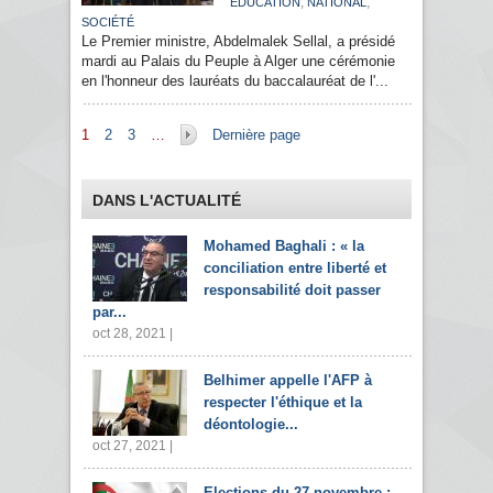
,
,
EDUCATION
NATIONAL
SOCIÉTÉ
Le Premier ministre, Abdelmalek Sellal, a présidé
mardi au Palais du Peuple à Alger une cérémonie
en l'honneur des lauréats du baccalauréat de l'...
Pages
1
2
3
…
Dernière page
DANS L'ACTUALITÉ
Mohamed Baghali : « la
conciliation entre liberté et
responsabilité doit passer
par...
oct 28, 2021 |
Belhimer appelle l'AFP à
respecter l'éthique et la
déontologie...
oct 27, 2021 |
Elections du 27 novembre :