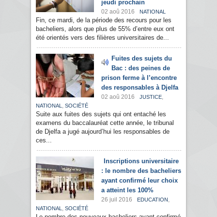
jeudi prochain
02 aoû 2016
NATIONAL
Fin, ce mardi, de la période des recours pour les
bacheliers, alors que plus de 55% d’entre eux ont
été orientés vers des filières universitaires de...
Fuites des sujets du
Bac : des peines de
prison ferme à l’encontre
des responsables à Djelfa
02 aoû 2016
,
JUSTICE
,
NATIONAL
SOCIÉTÉ
Suite aux fuites des sujets qui ont entaché les
examens du baccalauréat cette année, le tribunal
de Djelfa a jugé aujourd’hui les responsables de
ces...
Inscriptions universitaire
: le nombre des bacheliers
ayant confirmé leur choix
a atteint les 100%
26 juil 2016
,
EDUCATION
,
NATIONAL
SOCIÉTÉ
Le nombre des nouveaux bacheliers ayant confirmé