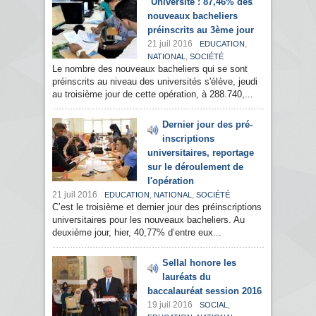
Université : 87,46% des
nouveaux bacheliers
préinscrits au 3ème jour
21 juil 2016
,
EDUCATION
,
NATIONAL
SOCIÉTÉ
Le nombre des nouveaux bacheliers qui se sont
préinscrits au niveau des universités s'élève, jeudi
au troisième jour de cette opération, à 288.740,...
Dernier jour des pré-
inscriptions
universitaires, reportage
sur le déroulement de
l'opération
21 juil 2016
,
,
EDUCATION
NATIONAL
SOCIÉTÉ
C’est le troisième et dernier jour des préinscriptions
universitaires pour les nouveaux bacheliers. Au
deuxième jour, hier, 40,77% d’entre eux...
Sellal honore les
lauréats du
baccalauréat session 2016
19 juil 2016
,
SOCIAL