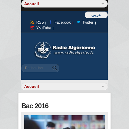
عربي
RSS
Facebook
Twitter
YouTube
Formulaire de recherche
Rechercher
Bac 2016