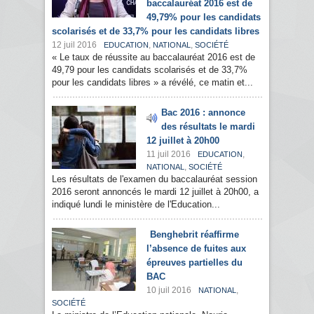
baccalauréat 2016 est de
49,79% pour les candidats
scolarisés et de 33,7% pour les candidats libres
12 juil 2016
,
,
EDUCATION
NATIONAL
SOCIÉTÉ
« Le taux de réussite au baccalauréat 2016 est de
49,79 pour les candidats scolarisés et de 33,7%
pour les candidats libres » a révélé, ce matin et...
Bac 2016 : annonce
des résultats le mardi
12 juillet à 20h00
11 juil 2016
,
EDUCATION
,
NATIONAL
SOCIÉTÉ
Les résultats de l'examen du baccalauréat session
2016 seront annoncés le mardi 12 juillet à 20h00, a
indiqué lundi le ministère de l'Education...
Benghebrit réaffirme
l’absence de fuites aux
épreuves partielles du
BAC
10 juil 2016
,
NATIONAL
SOCIÉTÉ