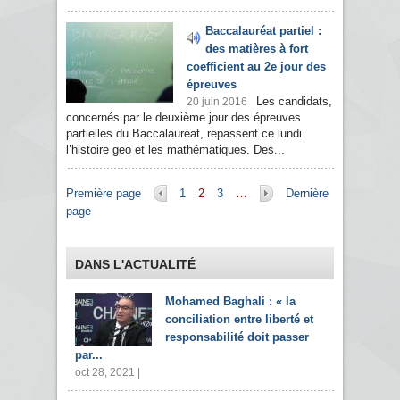
Baccalauréat partiel :
des matières à fort
coefficient au 2e jour des
épreuves
Les candidats,
20 juin 2016
concernés par le deuxième jour des épreuves
partielles du Baccalauréat, repassent ce lundi
l’histoire geo et les mathématiques. Des...
Pages
Première page
1
2
3
…
Dernière
page
DANS L'ACTUALITÉ
Mohamed Baghali : « la
conciliation entre liberté et
responsabilité doit passer
par...
oct 28, 2021 |