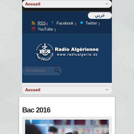
عربي
RSS
Facebook
Twitter
YouTube
Formulaire de recherche
Rechercher
Bac 2016