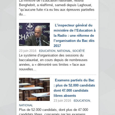
La ministre de l’Education nationale, Nouria
Benghebrit, a réaffirmé, samedi depuis Laghouat,
"qu’aucune fuite n’a eu lieu aux épreuves partielles
du...
L’inspecteur général du
ministère de l’Education à
la Radio : une réforme de
l’organisation du Bac dès
2017
23 juin 2016
,
,
EDUCATION
NATIONAL
SOCIÉTÉ
Le système d’organisation des sessions du
baccalauréat, en cours depuis de nombreuses
années, a « démontré ses limites » face aux
nouvelles...
Examens partiels du Bac
: plus de 52.000 candidats
dont 47.000 candidats
libres absents
23 juin 2016
,
EDUCATION
NATIONAL
Plus de 52.000 candidats, dont plus de 47.000
candidats libres, concernés par les examens