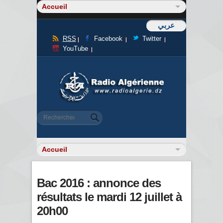
عربي
RSS
Facebook
Twitter
YouTube
Formulaire de recherche
Rechercher
Bac 2016 : annonce des
résultats le mardi 12 juillet à
20h00