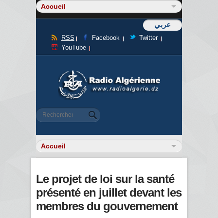
عربي
RSS
Facebook
Twitter
YouTube
Formulaire de recherche
Rechercher
Le projet de loi sur la santé
présenté en juillet devant les
membres du gouvernement