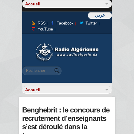
عربي
RSS
Facebook
Twitter
YouTube
Formulaire de recherche
Rechercher
Benghebrit : le concours de
recrutement d’enseignants
s’est déroulé dans la