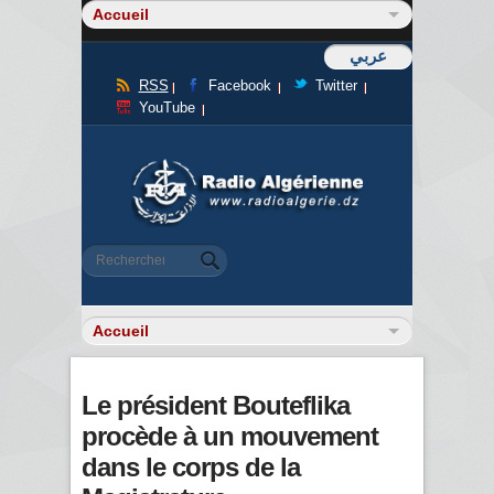
عربي
RSS
Facebook
Twitter
YouTube
Formulaire de recherche
Rechercher
Le président Bouteflika
procède à un mouvement
dans le corps de la