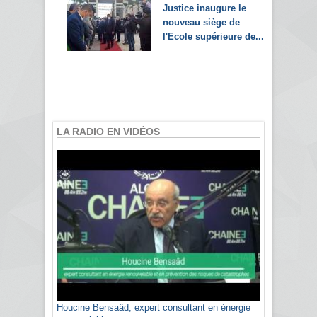
Justice inaugure le
nouveau siège de
l'Ecole supérieure de...
LA RADIO EN VIDÉOS
Houcine Bensaâd, expert consultant en énergie
Sami Agli, président de la Confédération