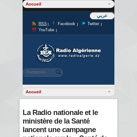
عربي
RSS
Facebook
Twitter
YouTube
Formulaire de recherche
Rechercher
La Radio nationale et le
ministère de la Santé
lancent une campagne