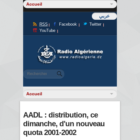
عربي
RSS
Facebook
Twitter
YouTube
Formulaire de recherche
Rechercher
AADL : distribution, ce
dimanche, d'un nouveau
quota 2001-2002