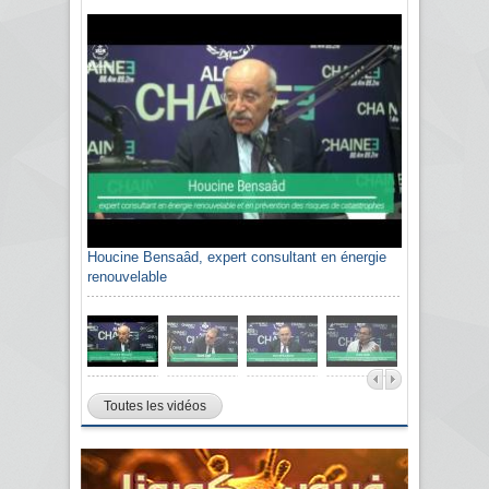
Houcine Bensaâd, expert consultant en énergie
Sami Agli, président de la Confédération
renouvelable
algérienne du patronat citoyen CAPC
Toutes les vidéos