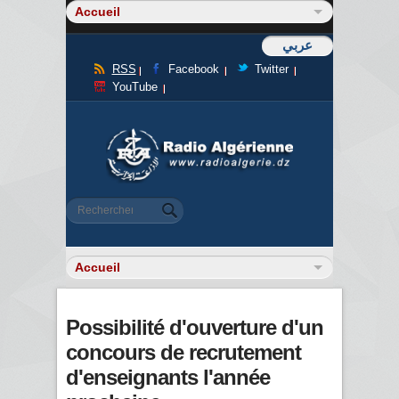
عربي
RSS
Facebook
Twitter
YouTube
Formulaire de recherche
Rechercher
Possibilité d'ouverture d'un
concours de recrutement
d'enseignants l'année