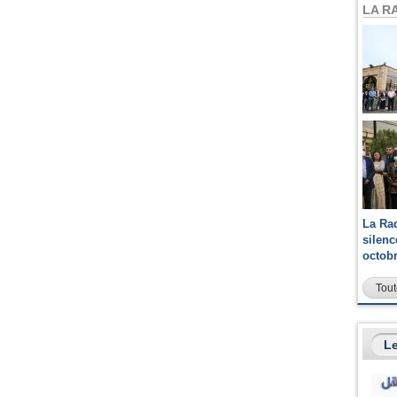
LA R
La Ra
silen
octob
Tout
Le