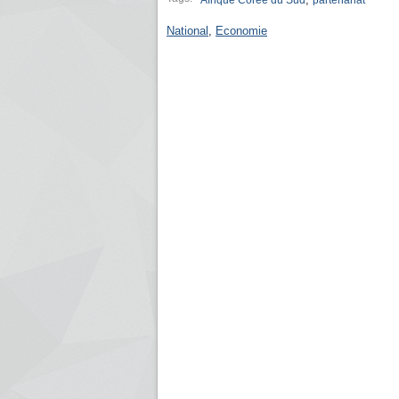
Afrique Corée du Sud
partenariat
National
,
Economie