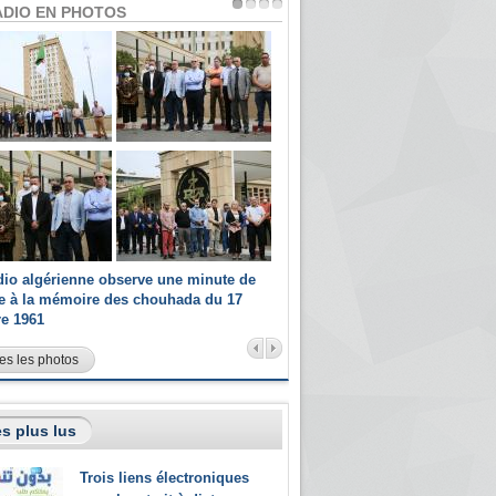
ADIO EN PHOTOS
dio algérienne observe une minute de
Les champions paralympiques 
ce à la mémoire des chouhada du 17
Radio Algérienne et recrutés 
re 1961
sportifs
es les photos
s plus lus
Trois liens électroniques