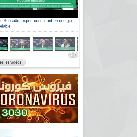
e Bensaâd, expert consultant en énergie
elable
es les vidéos