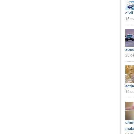
civil
16 ma
zone
26 dé
actu
14 oc
clin
mala