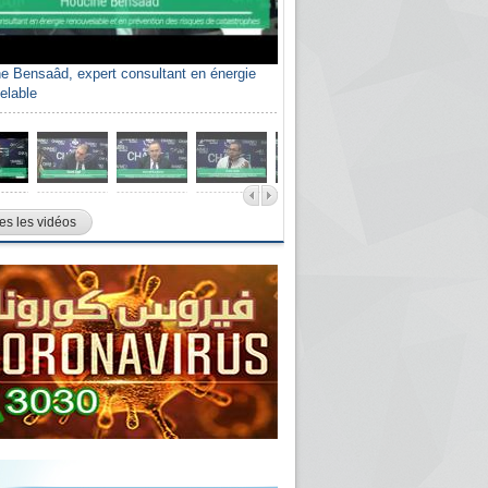
e Bensaâd, expert consultant en énergie
elable
es les vidéos