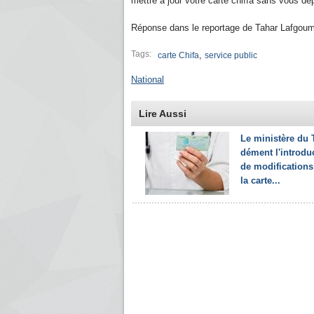
mettre à jour votre carte chiffa sans vous dé
Réponse dans le reportage de Tahar Lafgo
Tags:
,
carte Chifa
service public
National
Lire Aussi
Le ministère du T
dément l'introdu
de modification
la carte...