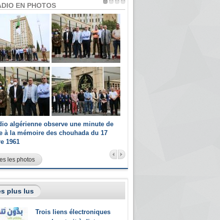
ADIO EN PHOTOS
dio algérienne observe une minute de
Les champions paralympiques 
ce à la mémoire des chouhada du 17
Radio Algérienne et recrutés 
re 1961
sportifs
es les photos
s plus lus
Trois liens électroniques