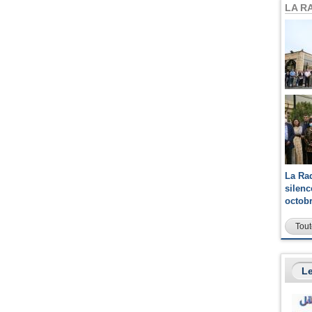
LA R
La Ra
silen
octob
Tout
Le