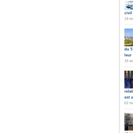
civil
16 ma
du 5
leur
16 ao
rela
est 
02 ma