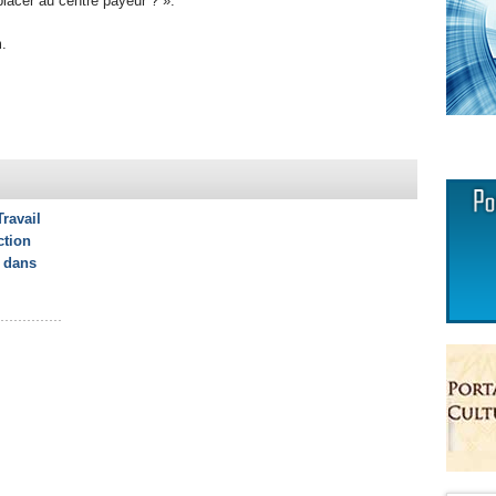
placer au centre payeur ? ».
um.
ravail
ction
s dans