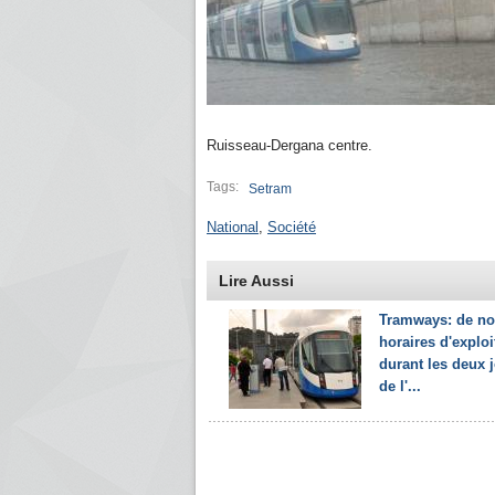
Ruisseau-Dergana centre.
Tags:
Setram
National
,
Société
Lire Aussi
Tramways: de n
horaires d'exploi
durant les deux 
de l'...