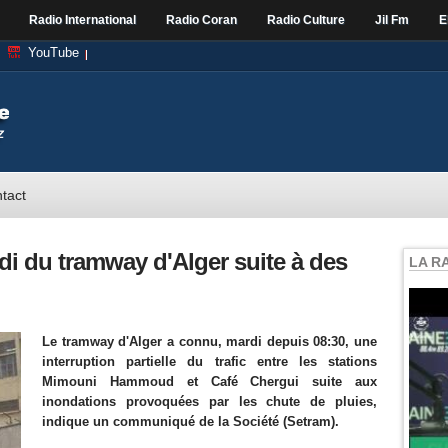
Radio International
Radio Coran
Radio Culture
Jil Fm
E
YouTube
tact
rdi du tramway d'Alger suite à des
LA R
Le tramway d'Alger a connu, mardi depuis 08:30, une
interruption partielle du trafic entre les stations
Mimouni Hammoud et Café Chergui suite aux
inondations provoquées par les chute de pluies,
indique un communiqué de la Société (Setram).