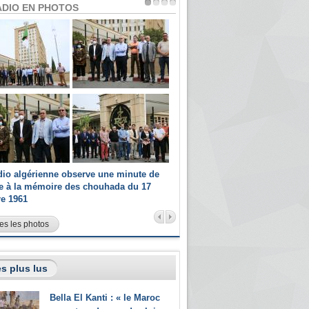
ADIO EN PHOTOS
dio algérienne observe une minute de
Les champions paralympiques 
ce à la mémoire des chouhada du 17
Radio Algérienne et recrutés 
re 1961
sportifs
es les photos
s plus lus
Bella El Kanti : « le Maroc