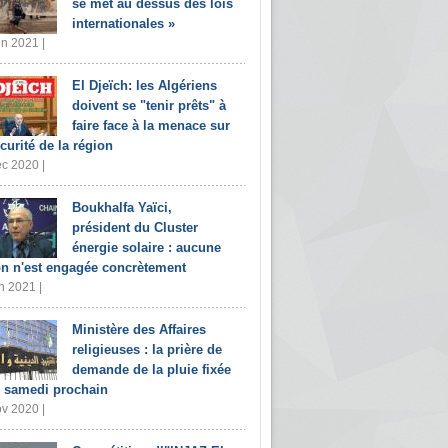
se met au dessus des lois
internationales »
in 2021 |
El Djeïch: les Algériens
doivent se "tenir prêts" à
faire face à la menace sur
écurité de la région
c 2020 |
Boukhalfa Yaïci,
président du Cluster
énergie solaire : aucune
on n'est engagée concrètement
n 2021 |
Ministère des Affaires
religieuses : la prière de
demande de la pluie fixée
 samedi prochain
v 2020 |