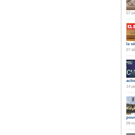
07 ju
la s
07 dé
acti
14 ja
pour
09 no