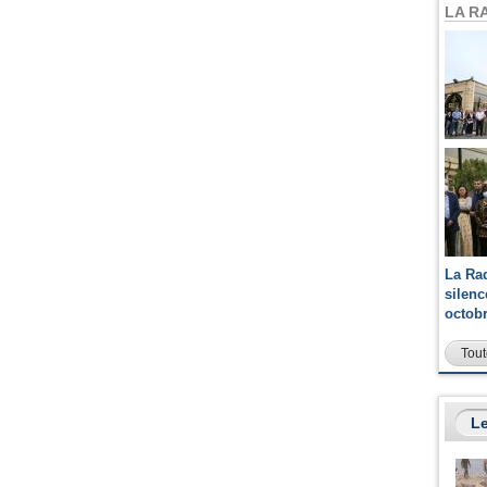
LA R
La Ra
silen
octob
Tout
Le