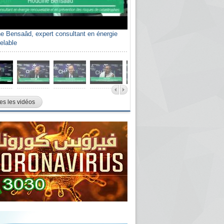
e Bensaâd, expert consultant en énergie
elable
es les vidéos