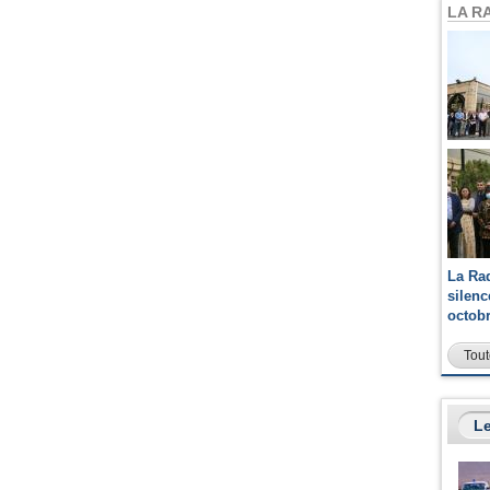
LA R
La Ra
silen
octob
Tout
Le