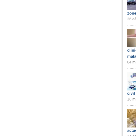
zone
26 dé
clin
mala
04 ma
civil
16 ma
actu