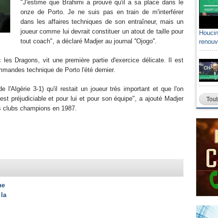
"J'estime que Brahimi a prouvé qu'il a sa place dans le
onze de Porto. Je ne suis pas en train de m'interférer
dans les affaires techniques de son entraîneur, mais un
joueur comme lui devrait constituer un atout de taille pour
Houcin
tout coach", a déclaré Madjer au journal ''Ojogo''.
renouv
les Dragons, vit une première partie d'exercice délicate. Il est
ommandes technique de Porto l'été dernier.
 l'Algérie 3-1) qu'il restait un joueur très important et que l'on
 est préjudiciable et pour lui et pour son équipe", a ajouté Madjer
Tout
des clubs champions en 1987.
ne
 la