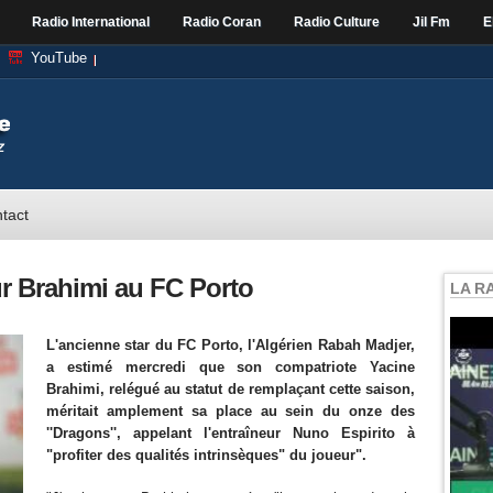
Radio International
Radio Coran
Radio Culture
Jil Fm
E
YouTube
tact
r Brahimi au FC Porto
LA R
L'ancienne star du FC Porto, l'Algérien Rabah Madjer,
a estimé mercredi que son compatriote Yacine
Brahimi, relégué au statut de remplaçant cette saison,
méritait amplement sa place au sein du onze des
''Dragons'', appelant l'entraîneur Nuno Espirito à
"profiter des qualités intrinsèques" du joueur".