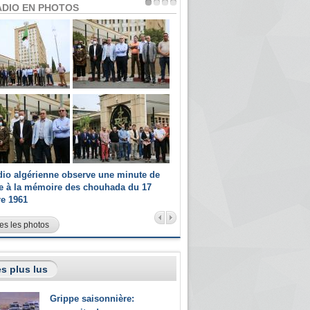
ADIO EN PHOTOS
dio algérienne observe une minute de
Les champions paralympiques 
ce à la mémoire des chouhada du 17
Radio Algérienne et recrutés 
re 1961
sportifs
es les photos
s plus lus
Grippe saisonnière: