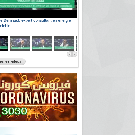
e Bensaâd, expert consultant en énergie
elable
es les vidéos