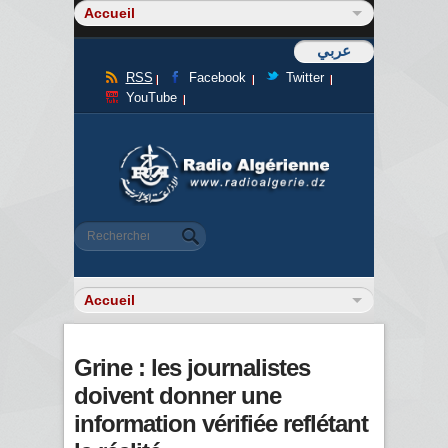
عربي
RSS
Facebook
Twitter
YouTube
Formulaire de recherche
Rechercher
Grine : les journalistes
doivent donner une
information vérifiée reflétant