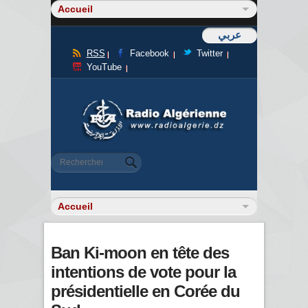
عربي
RSS
Facebook
Twitter
YouTube
Formulaire de recherche
Rechercher
Ban Ki-moon en tête des
intentions de vote pour la
présidentielle en Corée du