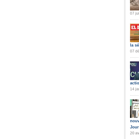
07 ju
la s
07 dé
acti
14 ja
nouv
Jour
20 av