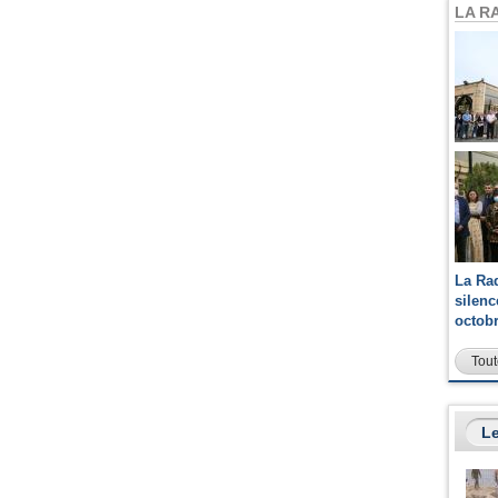
LA R
La Ra
silen
octob
Tout
Le