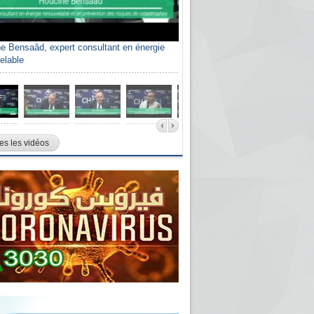
e Bensaâd, expert consultant en énergie
elable
es les vidéos