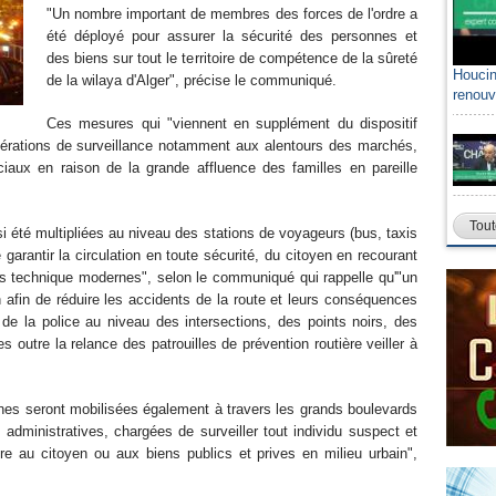
"Un nombre important de membres des forces de l'ordre a
été déployé pour assurer la sécurité des personnes et
des biens sur tout le territoire de compétence de la sûreté
Houcin
de la wilaya d'Alger", précise le communiqué.
renouv
Ces mesures qui "viennent en supplément du dispositif
opérations de surveillance notamment aux alentours des marchés,
aux en raison de la grande affluence des familles en pareille
Tout
si été multipliées au niveau des stations de voyageurs (bus, taxis
garantir la circulation en toute sécurité, du citoyen en recourant
s technique modernes", selon le communiqué qui rappelle qu'"un
 afin de réduire les accidents de la route et leurs conséquences
e la police au niveau des intersections, des points noirs, des
s outre la relance des patrouilles de prévention routière veiller à
nes seront mobilisées également à travers les grands boulevards
 administratives, chargées de surveiller tout individu suspect et
re au citoyen ou aux biens publics et prives en milieu urbain",