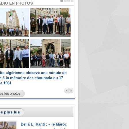
ADIO EN PHOTOS
dio algérienne observe une minute de
Les champions paralympiques 
ce à la mémoire des chouhada du 17
Radio Algérienne et recrutés 
re 1961
sportifs
es les photos
s plus lus
Bella El Kanti : « le Maroc