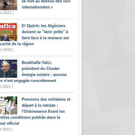
se met au dessus des lois
internationales »
in 2021 |
El Djeïch: les Algériens
doivent se "tenir prêts" à
faire face à la menace sur
écurité de la région
c 2020 |
Boukhalfa Yaïci,
président du Cluster
énergie solaire : aucune
on n'est engagée concrètement
n 2021 |
Pensions des militaires et
départ à la retraite :
l'Ordonnance fixant les
elles conditions publiée dans le
nal officiel
r 2021 |