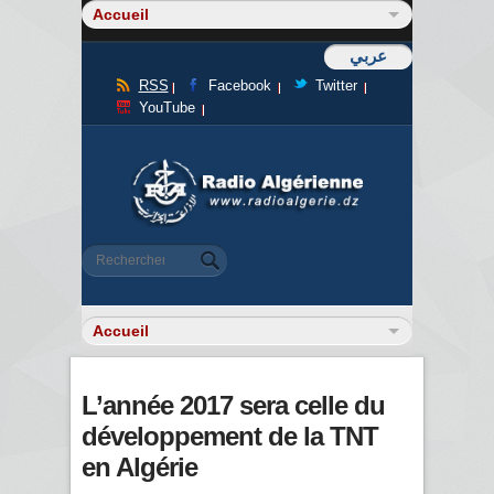
عربي
RSS
Facebook
Twitter
YouTube
Formulaire de recherche
Rechercher
L’année 2017 sera celle du
développement de la TNT
en Algérie