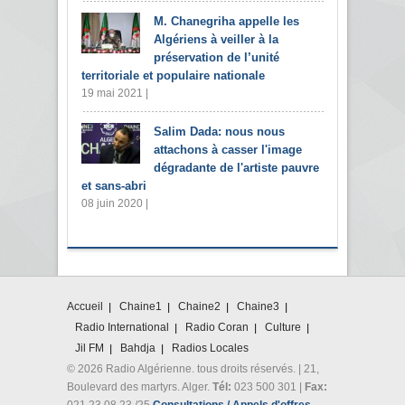
M. Chanegriha appelle les
Algériens à veiller à la
préservation de l’unité
territoriale et populaire nationale
19 mai 2021 |
Salim Dada: nous nous
attachons à casser l'image
dégradante de l'artiste pauvre
et sans-abri
08 juin 2020 |
Accueil
Chaine1
Chaine2
Chaine3
Radio International
Radio Coran
Culture
Jil FM
Bahdja
Radios Locales
© 2026 Radio Algérienne. tous droits réservés. | 21,
Boulevard des martyrs. Alger.
Tél:
023 500 301 |
Fax:
021 23 08 23 /25
Consultations / Appels d'offres