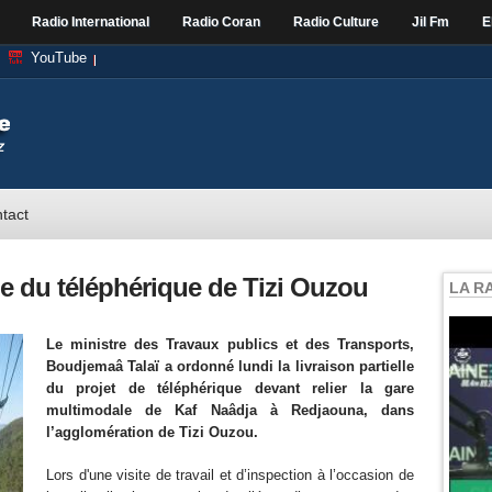
Radio International
Radio Coran
Radio Culture
Jil Fm
E
YouTube
tact
e du téléphérique de Tizi Ouzou
LA R
Le ministre des Travaux publics et des Transports,
Boudjemaâ Talaï a ordonné lundi la livraison partielle
du projet de téléphérique devant relier la gare
multimodale de Kaf Naâdja à Redjaouna, dans
l’agglomération de Tizi Ouzou.
Lors d'une visite de travail et d’inspection à l’occasion de