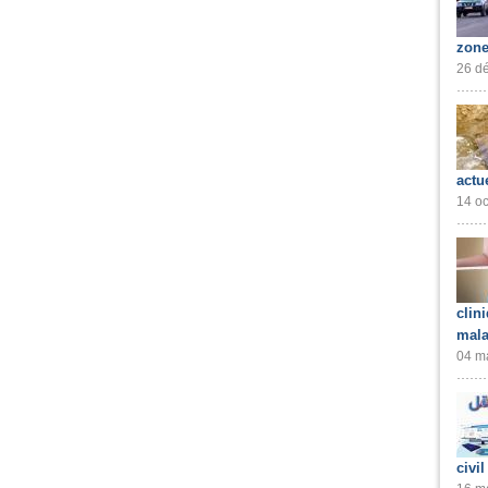
zone
26 dé
actu
14 oc
clin
mala
04 ma
civil