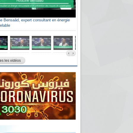
e Bensaâd, expert consultant en énergie
elable
es les vidéos