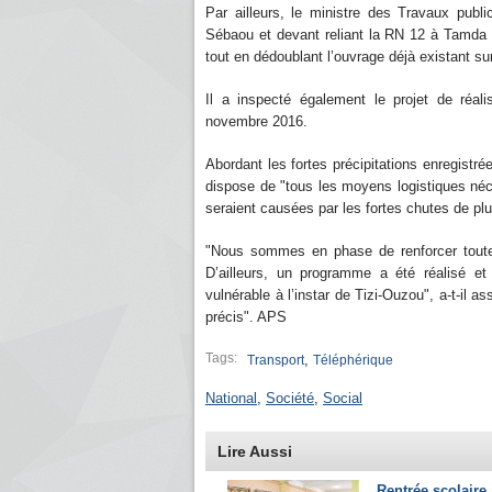
Par ailleurs, le ministre des Travaux publ
Sébaou et devant reliant la RN 12 à Tamda qu
tout en dédoublant l’ouvrage déjà existant s
Il a inspecté également le projet de réa
novembre 2016.
Abordant les fortes précipitations enregistré
dispose de "tous les moyens logistiques néce
seraient causées par les fortes chutes de plu
"Nous sommes en phase de renforcer toutes
D’ailleurs, un programme a été réalisé e
vulnérable à l’instar de Tizi-Ouzou", a-t-il as
précis". APS
Tags:
,
Transport
Téléphérique
National
,
Société
,
Social
Lire Aussi
Rentrée scolaire