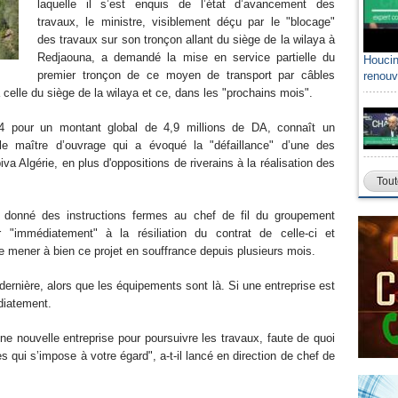
laquelle il s’est enquis de l’état d’avancement des
travaux, le ministre, visiblement déçu par le "blocage"
des travaux sur son tronçon allant du siège de la wilaya à
Redjaouna, a demandé la mise en service partielle du
Houcin
premier tronçon de ce moyen de transport par câbles
renouv
à celle du siège de la wilaya et ce, dans les "prochains mois".
014 pour un montant global de 4,9 millions de DA, connaît un
 maître d’ouvrage qui a évoqué la "défaillance" d’une des
iva Algérie, en plus d'oppositions de riverains à la réalisation des
Tout
a donné des instructions fermes au chef de fil du groupement
er "immédiatement" à la résiliation du contrat de celle-ci et
e mener à bien ce projet en souffrance depuis plusieurs mois.
ernière, alors que les équipements sont là. Si une entreprise est
diatement.
ne nouvelle entreprise pour poursuivre les travaux, faute de quoi
 qui s’impose à votre égard", a-t-il lancé en direction de chef de