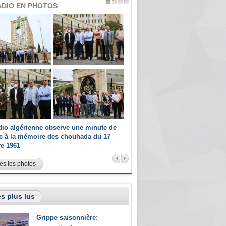
ADIO EN PHOTOS
dio algérienne observe une minute de
Les champions paralympiques 
ce à la mémoire des chouhada du 17
Radio Algérienne et recrutés 
re 1961
sportifs
es les photos
s plus lus
Grippe saisonnière: