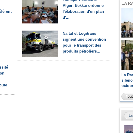
LA R
Alger: Bekkai ordonne
élèrent
l'élaboration d'un plan
d'...
Naftal et Logitrans
signent une convention
pour le transport des
produits pétroliers...
ssité
ion
La Ra
silen
oute
octob
Tout
Le