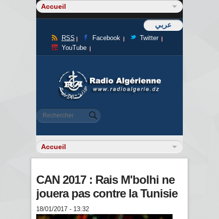
عربي
RSS
Facebook
Twitter
YouTube
Formulaire de recherche
Rechercher
CAN 2017 : Rais M'bolhi ne
jouera pas contre la Tunisie
18/01/2017 - 13:32