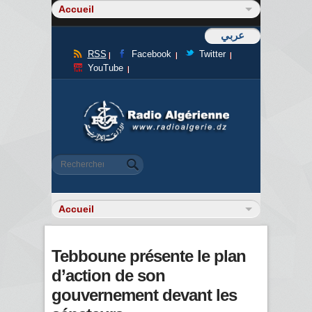
عربي
RSS
Facebook
Twitter
YouTube
Formulaire de recherche
Rechercher
Tebboune présente le plan
d’action de son
gouvernement devant les