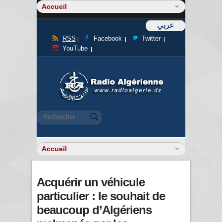
عربي
RSS
Facebook
Twitter
YouTube
Formulaire de recherche
Rechercher
Acquérir un véhicule
particulier : le souhait de
beaucoup d’Algériens