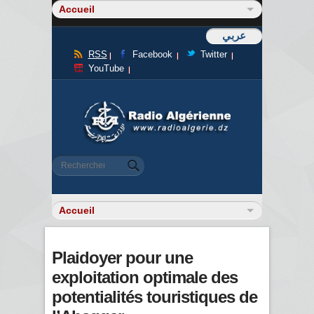
عربي
RSS
Facebook
Twitter
YouTube
Formulaire de recherche
Rechercher
Plaidoyer pour une
exploitation optimale des
potentialités touristiques de