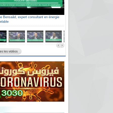
e Bensaâd, expert consultant en énergie
elable
es les vidéos