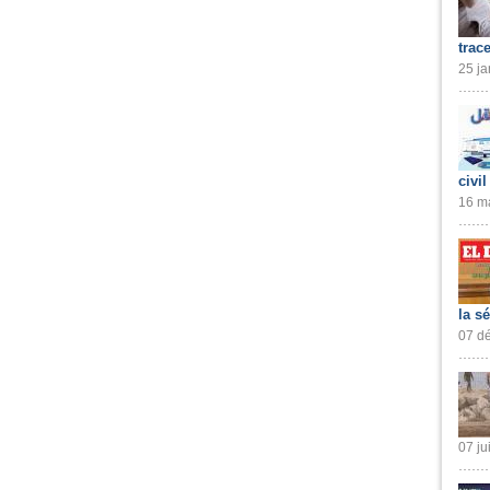
trac
25 ja
civil
16 ma
la s
07 dé
07 ju