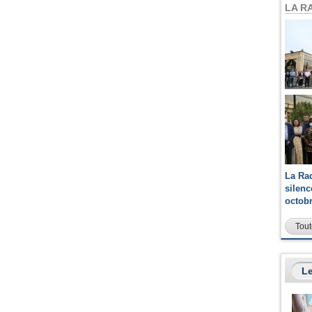
LA R
La Ra
silen
octob
Tout
Le