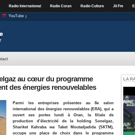
Radio International
Radio Coran
Radio Culture
Jil Fm
E
YouTube
tact
onelgaz au cœur du programme
LA R
nt des énergies renouvelables
Parmi les entreprises présentes au 8e salon
international des énergies renouvelables (ERA), qui a
ouvert ses portes lundi à Oran, la filiale de
production d’électricité de la holding Sonelgaz,
Shariket Kahraba wa Taket Moutadjadida (SKTM),
occupe une place de choix dans le programme