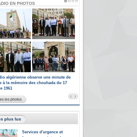
ADIO EN PHOTOS
dio algérienne observe une minute de
Les champions paralympiques 
ce à la mémoire des chouhada du 17
Radio Algérienne et recrutés 
re 1961
sportifs
es les photos
s plus lus
Services d'urgence et