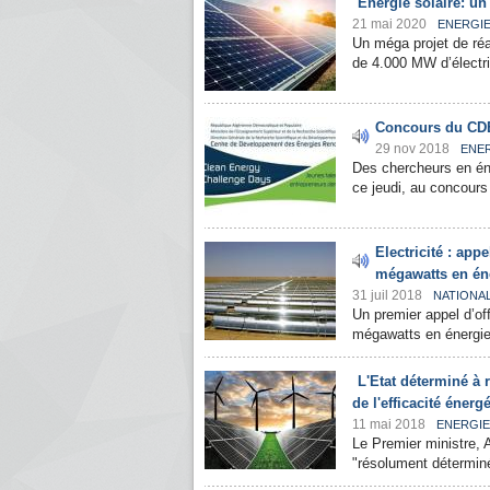
Energie solaire: u
21 mai 2020
ENERGI
Un méga projet de réa
de 4.000 MW d’électric
Concours du CDE
29 nov 2018
ENE
Des chercheurs en éne
ce jeudi, au concour
Electricité : app
mégawatts en én
31 juil 2018
NATIONA
Un premier appel d’off
mégawatts en énergie 
L'Etat déterminé à 
de l'efficacité énerg
11 mai 2018
ENERGIE
Le Premier ministre, A
"résolument déterminé 