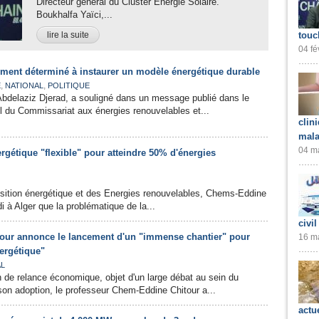
Directeur général du Cluster Energie Solaire.
Boukhalfa Yaïci,...
lire la suite
touc
04 fé
ement déterminé à instaurer un modèle énergétique durable
,
,
E
NATIONAL
POLITIQUE
Abdelaziz Djerad, a souligné dans un message publié dans le
l du Commissariat aux énergies renouvelables et...
clin
mala
04 ma
gétique "flexible" pour atteindre 50% d'énergies
nsition énergétique et des Energies renouvelables, Chems-Eddine
di à Alger que la problématique de la...
civil
our annonce le lancement d'un "immense chantier" pour
16 ma
nergétique"
AL
 de relance économique, objet d'un large débat au sein du
on adoption, le professeur Chem-Eddine Chitour a...
actu