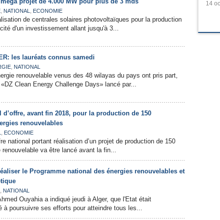
n méga projet de 4.000 MW pour plus de 3 mds
14 oc
,
,
E
NATIONAL
ECONOMIE
lisation de centrales solaires photovoltaïques pour la production
ité d'un investissement allant jusqu'à 3...
R: les lauréats connus samedi
,
RGIE
NATIONAL
rgie renouvelable venus des 48 wilayas du pays ont pris part,
s «DZ Clean Energy Challenge Days» lancé par...
el d’offre, avant fin 2018, pour la production de 150
ergies renouvelables
,
L
ECONOMIE
re national portant réalisation d’un projet de production de 150
renouvelable va être lancé avant la fin...
réaliser le Programme national des énergies renouvelables et
étique
,
NATIONAL
hmed Ouyahia a indiqué jeudi à Alger, que l'Etat était
à poursuivre ses efforts pour atteindre tous les...