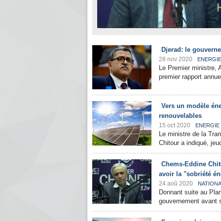
Djerad: le gouvern
28 nov 2020
ENERGI
Le Premier ministre, 
premier rapport annue
Vers un modèle éner
renouvelables
15 oct 2020
ENERGIE
Le ministre de la Tra
Chitour a indiqué, jeu
Chems-Eddine Chit
avoir la "sobriété é
24 aoû 2020
NATION
Donnant suite au Plan
gouvernement avant s