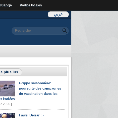
l Bahdja
Radios locales
عربي
Formulaire de
Rechercher
recherche
s plus lus
Grippe saisonnière:
poursuite des campagnes
de vaccination dans les
s isolées
c 2020 |
Fawzi Derrar : «