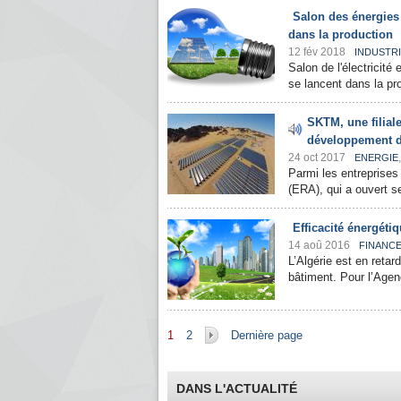
Salon des énergies 
dans la production
12 fév 2018
INDUSTR
Salon de l'électricité
se lancent dans la pro
SKTM, une filia
développement d
24 oct 2017
ENERGIE
Parmi les entreprises
(ERA), qui a ouvert ses
Efficacité énergétiq
14 aoû 2016
FINANC
L’Algérie est en retar
bâtiment. Pour l’Agenc
Pages
1
2
Dernière page
DANS L'ACTUALITÉ