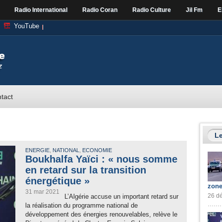
Radio International
Radio Coran
Radio Culture
Jil Fm
E
YouTube
tact
Le
,
,
ENERGIE
NATIONAL
ECONOMIE
Boukhalfa Yaïci : « nous somme
en retard sur la transition
énergétique »
zone
31 mar 2021
26 dé
L’Algérie accuse un important retard sur
la réalisation du programme national de
développement des énergies renouvelables, relève le