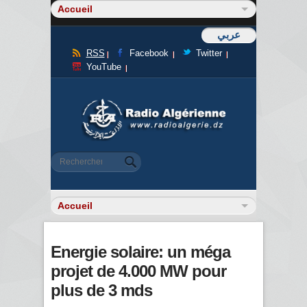
عربي
RSS
Facebook
Twitter
YouTube
Formulaire de recherche
Rechercher
Energie solaire: un méga
projet de 4.000 MW pour
plus de 3 mds