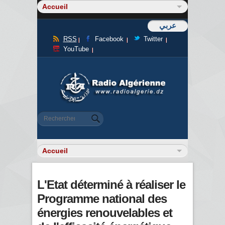
عربي
RSS
Facebook
Twitter
YouTube
Formulaire de recherche
Rechercher
L'Etat déterminé à réaliser le
Programme national des
énergies renouvelables et