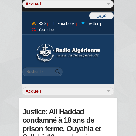
عربي
RSS
Facebook
Twitter
YouTube
Formulaire de recherche
Rechercher
Justice: Ali Haddad
condamné à 18 ans de
prison ferme, Ouyahia et