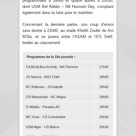
programmées à 18h00 et quatre autres à 20h30,
dont USM Bel Abbès – NA Hussein Dey, comptant
également dans la lutte pour le maintien.
Concernant la dernière partie, son coup d’envoi
sera donné à 21h00, au stade Khelifi Zoubir de Aïn
M’lila, et se jouera entre l’ASAM et l’ES Sétif,
leader au classement.
Programme de la 33e journée :
CA Bordj Bou Arreridj - WA Tlemcen
17h45
JS Saoura - ASO Chlef
18h00
RC Relizane - JS Kabylie
18h00
CR Belouizdad - NC Magra
18h00
O Médéa - Paradou AC
18h00
MC Oran - CS Constantine
20h30
USM Alger - US Biskra
20h30