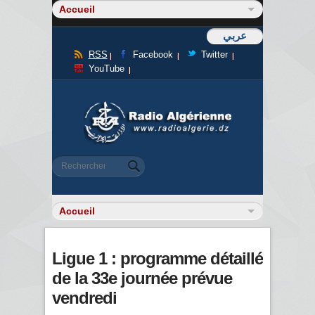
عربي
RSS
Facebook
Twitter
YouTube
Formulaire de recherche
Rechercher
Ligue 1 : programme détaillé
de la 33e journée prévue
vendredi