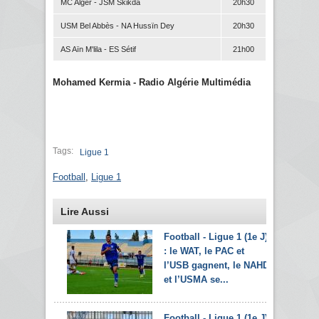
MC Alger - JSM Skikda
20h30
USM Bel Abbès - NA Hussïn Dey
20h30
AS Aïn M'lila - ES Sétif
21h00
Mohamed Kermia - Radio Algérie Multimédia
Tags:
Ligue 1
Football
,
Ligue 1
Lire Aussi
Football - Ligue 1 (1e J)
: le WAT, le PAC et
l’USB gagnent, le NAHD
et l’USMA se...
Football - Ligue 1 (1e J)