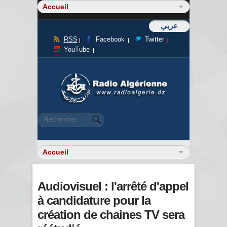
عربي
RSS
Facebook
Twitter
YouTube
Formulaire de recherche
Rechercher
Audiovisuel : l'arrêté d'appel
à candidature pour la
création de chaines TV sera