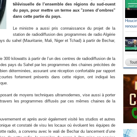
télévisuelle de l’ensemble des régions du sud-ouest
du pays, pour mettre un terme aux "zones d’ombres"
dans cette partie du pays.
Houcin
renouv
Le ministre a aussi pris connaissance du projet de la
station de radiodiffusion des programmes de radio Algérie
ays du sahel (Mauritanie, Mali, Niger et Tchad) à partir de Bechar,
 300 kilowatts à partir de l’un des centres de radiodiffusion de la
Tout
e des pays du Sahel par les programmes des chaines précitées de
 bien déterminées, assurant une réception confortable par rapport
courtes fortement présents dans cette région, ont indiqué les
ique.
disposant de moyens techniques ultramodernes, vise aussi à porter
e, à travers les programmes diffusés par ces mêmes chaines de la
uvernement et après avoir également visité les studios et autres
honique et constaté de visu les locaux où évoluent les équipes de
cette radio, a convenu avec le wali de Bechar du lancement d’une