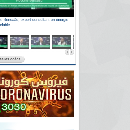
e Bensaâd, expert consultant en énergie
elable
es les vidéos