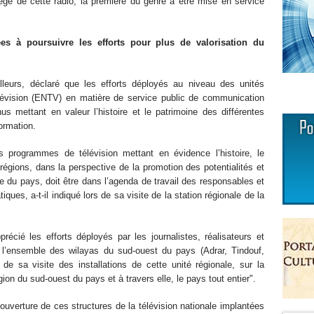
iège de cette radio, la première du genre à être mise en service
es à poursuivre les efforts pour plus de valorisation du
lleurs, déclaré que les efforts déployés au niveau des unités
télévision (ENTV) en matière de service public de communication
us mettant en valeur l’histoire et le patrimoine des différentes
ormation.
 programmes de télévision mettant en évidence l’histoire, le
régions, dans la perspective de la promotion des potentialités et
 du pays, doit être dans l’agenda de travail des responsables et
ues, a-t-il indiqué lors de sa visite de la station régionale de la
écié les efforts déployés par les journalistes, réalisateurs et
 l’ensemble des wilayas du sud-ouest du pays (Adrar, Tindouf,
de sa visite des installations de cette unité régionale, sur la
ion du sud-ouest du pays et à travers elle, le pays tout entier".
ouverture de ces structures de la télévision nationale implantées