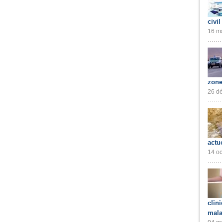
civil
16 ma
zone
26 dé
actu
14 oc
clin
mala