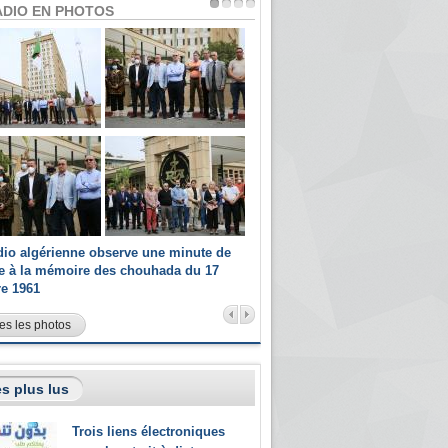
ADIO EN PHOTOS
dio algérienne observe une minute de
Les champions paralympiques 
ce à la mémoire des chouhada du 17
Radio Algérienne et recrutés 
re 1961
sportifs
es les photos
s plus lus
Trois liens électroniques