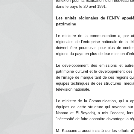
réflexion pour la réalisation d’un nouveau s
dans le pays le 20 avril 1991.
Les unités régionales de l'ENTV appelé
patrimoine
Le ministre de la communication a, par ai
régionales de l’entreprise nationale de la 
doivent être poursuivis pour plus de conten
régions du pays en plus de leur mission d’inf
Le développement des émissions et autres
patrimoine culturel et le développement des 
de l’image de marque tant de ces régions que
équipes techniques de ces structures médiatiq
télévision nationale.
Le ministre de la Communication, qui a appr
équipes de cette structure qui rayonne sur
Naama et El-Bayadh), a mis l’accent, lors 
"nécessité de faire connaitre davantage la rég
M. Kaouane a aussi insisté sur les efforts d’