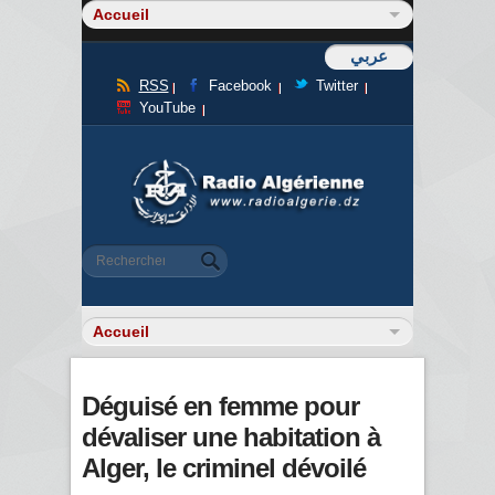
عربي
RSS
Facebook
Twitter
YouTube
Formulaire de recherche
Rechercher
Déguisé en femme pour
dévaliser une habitation à
Alger, le criminel dévoilé