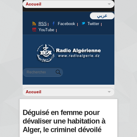
عربي
RSS
Facebook
Twitter
YouTube
Formulaire de recherche
Rechercher
Déguisé en femme pour
dévaliser une habitation à
Alger, le criminel dévoilé