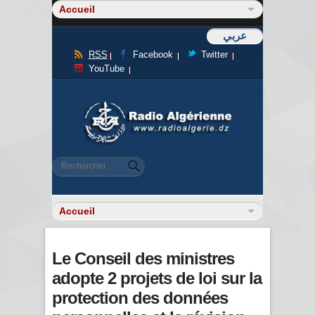
عربي
RSS
Facebook
Twitter
YouTube
Formulaire de recherche
Rechercher
Le Conseil des ministres
adopte 2 projets de loi sur la
protection des données