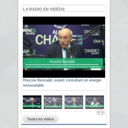
LA RADIO EN VIDÉOS
Houcine Bensaâd, expert consultant en énergie
Sami Agli, président de la Confédération
renouvelable
algérienne du patronat citoyen CAPC
Toutes les vidéos