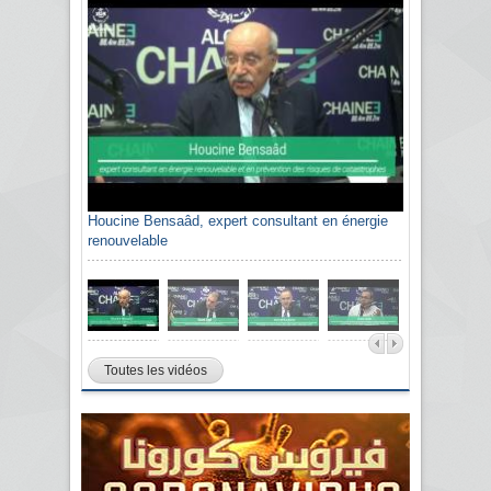
Houcine Bensaâd, expert consultant en énergie
Sami Agli, président de la Confédération
renouvelable
algérienne du patronat citoyen CAPC
Toutes les vidéos