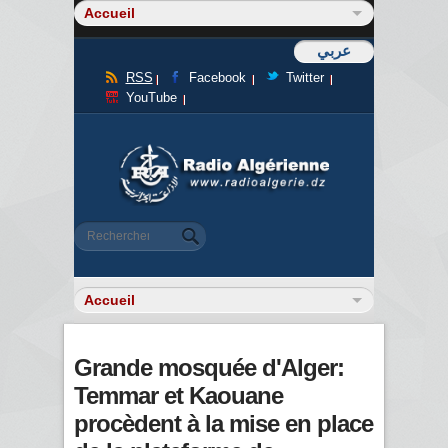
عربي
RSS
Facebook
Twitter
YouTube
Formulaire de recherche
Rechercher
Grande mosquée d'Alger:
Temmar et Kaouane
procèdent à la mise en place