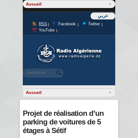
عربي
RSS
Facebook
Twitter
YouTube
Formulaire de recherche
Rechercher
Projet de réalisation d’un
parking de voitures de 5
étages à Sétif