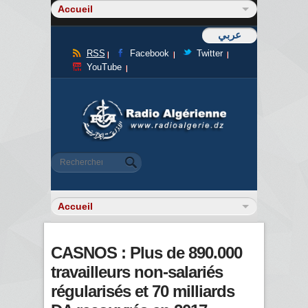
عربي
RSS
Facebook
Twitter
YouTube
Formulaire de recherche
Rechercher
CASNOS : Plus de 890.000
travailleurs non-salariés
régularisés et 70 milliards