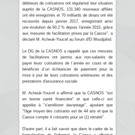
débiteurs de cotisations ont régularisé leur situation
auprès de la CASNOS, 131.340 nouveaux affiliés
ont été enregistrés et 70 milliards de dinars ont été
recouvrés depuis janvier 2017, enregistrant ainsi
une évolution de 60,2 % depuis l'année 2015, grâce
aux mesures de facilitation prises par la Caisse", a
déclaré M. Acheuk-Youcef au forum d'El Moudjahid.
Le DG de la CASNOS a rappelé que ces mesures
de facilitations ont permis aux non-salariés de
payer leurs cotisations de l`année en cours et de
bénéficier d`un échéancier de paiement pour la
mise à jour de leurs cotisations antérieures et des
prestations d'assurance sociale.
M. Acheuk-Youcef a affirmé que la CASNOS "est
en bonne santé financière" et que celle-ci est
appelée à "s'améliorer davantage", ajoutant que
"l'âge moyen des cotisants est de 44 ans et que la
Caisse compte 4 cotisants pour un (1) retraité".
D'autre part, il a fait savoir que dans le cadre de la
formalisation de l'informel, la Caisse a effectué