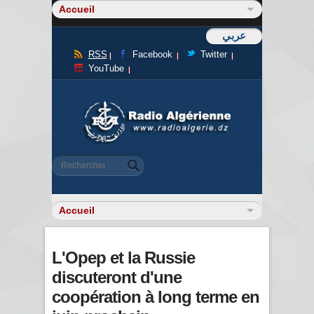
عربي
RSS
Facebook
Twitter
YouTube
Formulaire de recherche
Rechercher
L'Opep et la Russie
discuteront d'une
coopération à long terme en