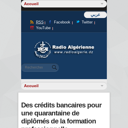
عربي
RSS
Facebook
Twitter
YouTube
Formulaire de recherche
Rechercher
Des crédits bancaires pour
une quarantaine de
diplômés de la formation