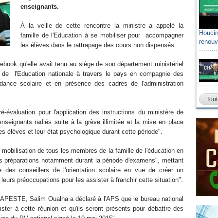
enseignants.
À la veille de cette rencontre la ministre a appelé la
Houcin
famille de l'Education à se mobiliser pour accompagner
renouv
les élèves dans le rattrapage des cours non dispensés.
book qu'elle avait tenu au siège de son département ministériel
s de l'Education nationale à travers le pays en compagnie des
dance scolaire et en présence des cadres de l'administration
Tout
ré-évaluation pour l'application des instructions du ministère de
enseignants radiés suite à la grève illimitée et la mise en place
es élèves et leur état psychologique durant cette période".
 mobilisation de tous les membres de la famille de l'éducation en
rs préparations notamment durant la période d'examens", mettant
e des conseillers de l'orientation scolaire en vue de créer un
eurs préoccupations pour les assister à franchir cette situation".
CNAPESTE, Salim Oualha a déclaré à l'APS que le bureau national
ister à cette réunion et qu'ils seront présents pour débattre des