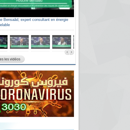
e Bensaâd, expert consultant en énergie
elable
es les vidéos