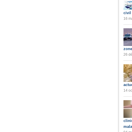
civil
16 ma
zone
26 dé
actu
14 oc
clin
mala