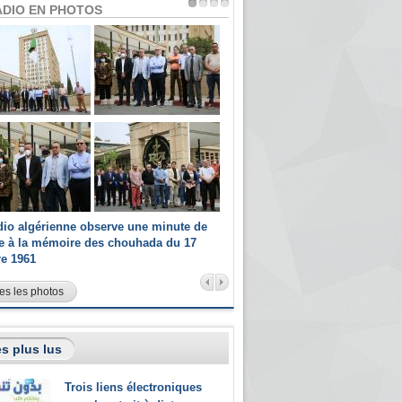
ADIO EN PHOTOS
dio algérienne observe une minute de
Les champions paralympiques 
ce à la mémoire des chouhada du 17
Radio Algérienne et recrutés 
re 1961
sportifs
es les photos
s plus lus
Trois liens électroniques