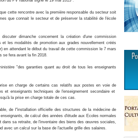
tion du PV national signé le 19 mai 2015".
que cette rencontre avec la première responsable du secteur soit
mes que connait le secteur et de préserver la stabilité de l'école
 discuter dimanche concernent la création d'une commission
 et les modalités de promotion aux grades nouvellement créés
r) en attendant le début du travail de cette commission le 7 mars
s se fera avant la fin 2018.
ministère "des garanties quant au droit de tous les enseignants
rise en charge de certains cas relatifs aux postes en voie de
res et enseignants techniques de l'enseignement secondaire et
usqu'à la prise en charge totale de ces cas.
e, de l''installation officielle des structures de la médecine de
es enseignants, de calcul des années d'étude aux Ecoles normales
 dans sa retraite, de l'inventaire des biens des œuvres sociales,
ud avec un calcul sur la base de l'actuelle grille des salaires.