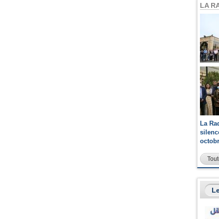
LA R
La Ra
silen
octob
Tout
Le