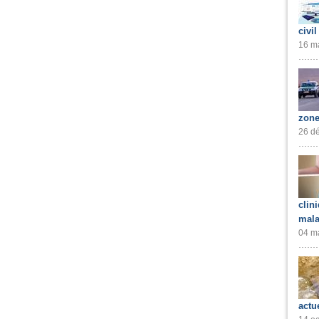
civil
16 ma
zone
26 dé
clin
mala
04 ma
actu