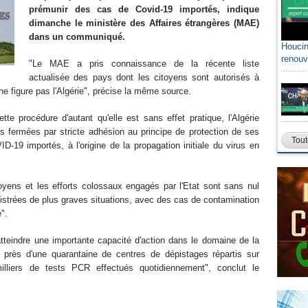
prémunir des cas de Covid-19 importés, indique
dimanche le ministère des Affaires étrangères (MAE)
dans un communiqué.
Houcin
renouv
"Le MAE a pris connaissance de la récente liste
actualisée des pays dont les citoyens sont autorisés à
 ne figure pas l'Algérie", précise la même source.
te procédure d'autant qu'elle est sans effet pratique, l'Algérie
es fermées par stricte adhésion au principe de protection de ses
Tout
-19 importés, à l'origine de la propagation initiale du virus en
moyens et les efforts colossaux engagés par l'Etat sont sans nul
istrées de plus graves situations, avec des cas de contamination
".
'atteindre une importante capacité d'action dans le domaine de la
près d'une quarantaine de centres de dépistages répartis sur
milliers de tests PCR effectués quotidiennement", conclut le