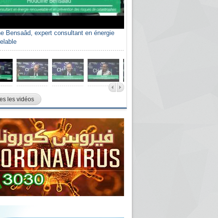
e Bensaâd, expert consultant en énergie
elable
es les vidéos