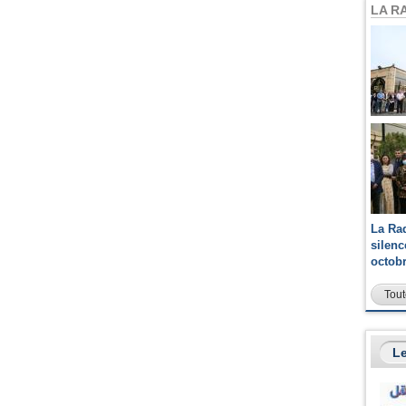
LA R
La Ra
silen
octob
Tout
Le