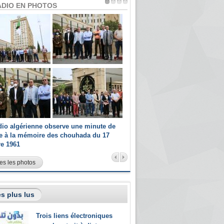
ADIO EN PHOTOS
dio algérienne observe une minute de
Les champions paralympiques 
ce à la mémoire des chouhada du 17
Radio Algérienne et recrutés 
re 1961
sportifs
es les photos
s plus lus
Trois liens électroniques