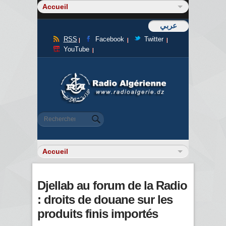
عربي
RSS
Facebook
Twitter
YouTube
Formulaire de recherche
Rechercher
Djellab au forum de la Radio
: droits de douane sur les
produits finis importés