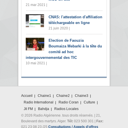
21 mar 2021 |
CNAS: l'attestation d'affiliation
téléchargeable en ligne
21 juin 2020 |
Election de Faouzia
Boumaiza Mebarki à la tête du
comité ad hoc
intergouvernemental des TIC
10 mai 2021 |
Accueil
Chaine1
Chaine2
Chaine3
Radio International
Radio Coran
Culture
Jil FM
Bahdja
Radios Locales
© 2026 Radio Algérienne. tous droits réservés. | 21,
Boulevard des martyrs. Alger.
Tél:
023 500 301 |
Fax:
021 23 08 23 /25
Consultations / Appels d'offres