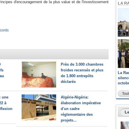
rincipes d'encouragement de la plus value et de l'investissement
LA R
cords
0
Près de 3.000 chambres
ifs
froides recensés et plus
La Ra
eau
de 1.800 entrepôts
silen
déclarés
octob
Tout
: une
Algérie-Nigéria:
22 à
élaboration impérative
flexion
d'un cadre
Le
réglementaire des
projets...