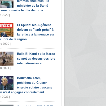
femmes enceintes : le
ministère de la Santé
e une nouvelle feuille de route
n 2020 |
El Djeïch: les Algériens
doivent se "tenir prêts" à
faire face à la menace sur
écurité de la région
c 2020 |
Bella El Kanti : « le Maroc
se met au dessus des lois
internationales »
in 2021 |
Boukhalfa Yaïci,
président du Cluster
énergie solaire : aucune
on n'est engagée concrètement
n 2021 |