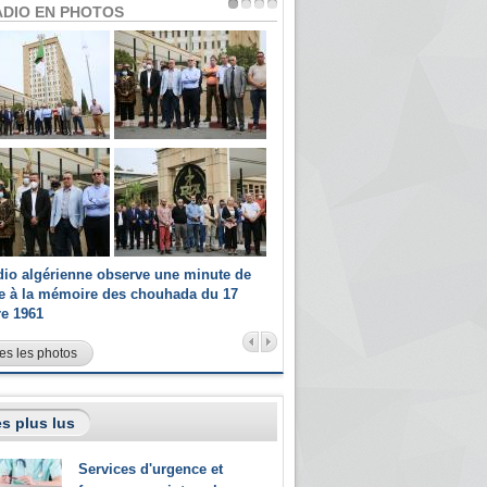
ADIO EN PHOTOS
dio algérienne observe une minute de
Les champions paralympiques 
ce à la mémoire des chouhada du 17
Radio Algérienne et recrutés 
re 1961
sportifs
es les photos
s plus lus
Services d'urgence et