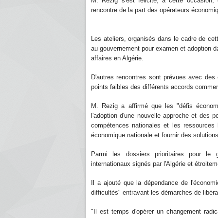
M. Rezig s'est félicité, à cette occasion,
rencontre de la part des opérateurs économi
Les ateliers, organisés dans le cadre de c
au gouvernement pour examen et adoption dans
affaires en Algérie.
D'autres rencontres sont prévues avec des e
points faibles des différents accords commerc
M. Rezig a affirmé que les "défis économi
l'adoption d'une nouvelle approche et des po
compétences nationales et les ressources l
économique nationale et fournir des solutions
Parmi les dossiers prioritaires pour l
internationaux signés par l'Algérie et étroite
Il a ajouté que la dépendance de l'économie
difficultés" entravant les démarches de libé
"Il est temps d'opérer un changement radic