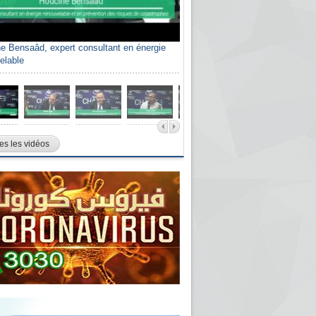
e Bensaâd, expert consultant en énergie
elable
es les vidéos