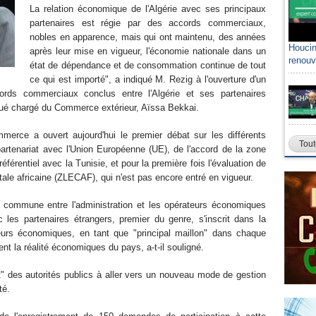
La relation économique de l'Algérie avec ses principaux
partenaires est régie par des accords commerciaux,
nobles en apparence, mais qui ont maintenu, des années
Houcin
après leur mise en vigueur, l'économie nationale dans un
renouv
état de dépendance et de consommation continue de tout
ce qui est importé", a indiqué M. Rezig à l'ouverture d'un
cords commerciaux conclus entre l'Algérie et ses partenaires
ué chargé du Commerce extérieur, Aïssa Bekkai.
merce a ouvert aujourd'hui le premier débat sur les différents
Tout
 partenariat avec l'Union Européenne (UE), de l'accord de la zone
férentiel avec la Tunisie, et pour la première fois l'évaluation de
tale africaine (ZLECAF), qui n'est pas encore entré en vigueur.
on commune entre l'administration et les opérateurs économiques
les partenaires étrangers, premier du genre, s'inscrit dans la
urs économiques, en tant que "principal maillon" dans chaque
nt la réalité économiques du pays, a-t-il souligné.
" des autorités publics à aller vers un nouveau mode de gestion
té.