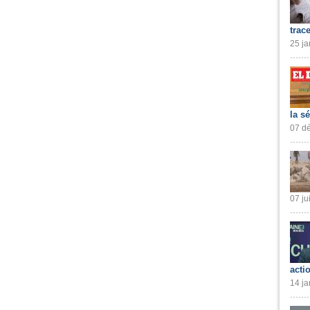
trac
25 ja
la s
07 dé
07 ju
acti
14 ja