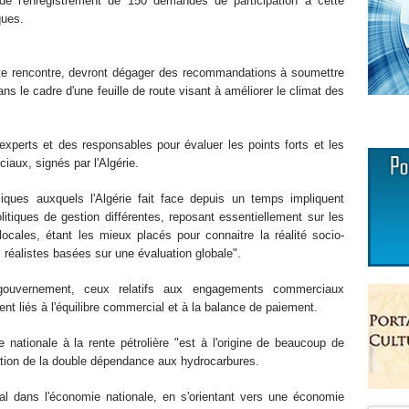
 de l'enregistrement de 150 demandes de participation à cette
ques.
ette rencontre, devront dégager des recommandations à soumettre
 le cadre d'une feuille de route visant à améliorer le climat des
xperts et des responsables pour évaluer les points forts et les
iaux, signés par l'Algérie.
ques auxquels l'Algérie fait face depuis un temps impliquent
litiques de gestion différentes, reposant essentiellement sur les
ocales, étant les mieux placés pour connaitre la réalité socio-
 réalistes basées sur une évaluation globale".
e gouvernement, ceux relatifs aux engagements commerciaux
ment liés à l'équilibre commercial et à la balance de paiement.
 nationale à la rente pétrolière "est à l'origine de beaucoup de
ration de la double dépendance aux hydrocarbures.
al dans l'économie nationale, en s'orientant vers une économie