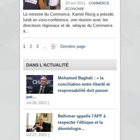
20 avr 2021
,
COMMERCE
ECONOMIE
Le ministre du Commerce, Kamel Rezig a présidé,
lundi en visio-conférence, une réunion avec les
directeurs régionaux et de wilayas du Commerce
à...
Pages
1
2
3
…
Dernière page
DANS L'ACTUALITÉ
Mohamed Baghali : « la
conciliation entre liberté et
responsabilité doit passer
par...
oct 28, 2021 |
Belhimer appelle l'AFP à
respecter l'éthique et la
déontologie...
oct 27, 2021 |