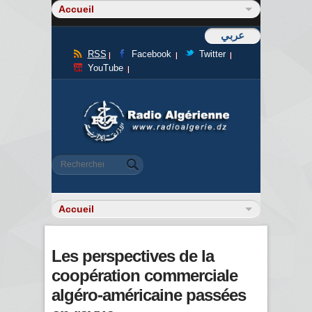
عربي
RSS
Facebook
Twitter
YouTube
Formulaire de recherche
Rechercher
Les perspectives de la
coopération commerciale
algéro-américaine passées