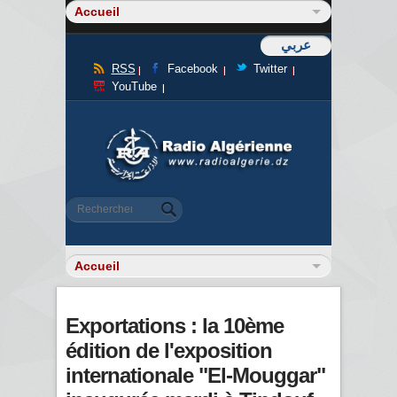
عربي
RSS
Facebook
Twitter
YouTube
Formulaire de recherche
Rechercher
Exportations : la 10ème
édition de l'exposition
internationale "El-Mouggar"