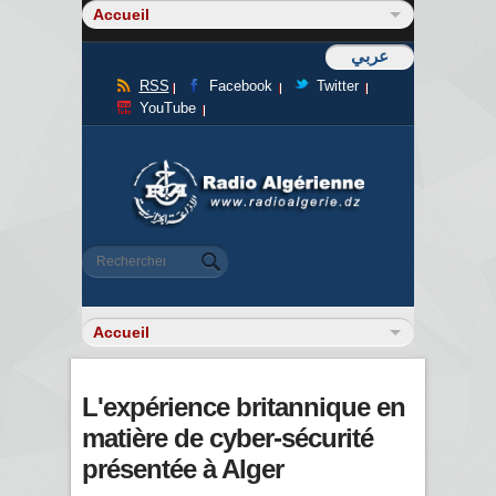
عربي
RSS
Facebook
Twitter
YouTube
Formulaire de recherche
Rechercher
L'expérience britannique en
matière de cyber-sécurité
présentée à Alger