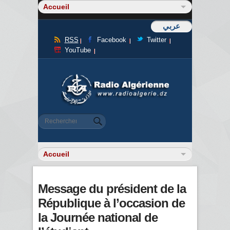
عربي
RSS
Facebook
Twitter
YouTube
Formulaire de recherche
Rechercher
Message du président de la
République à l’occasion de
la Journée national de