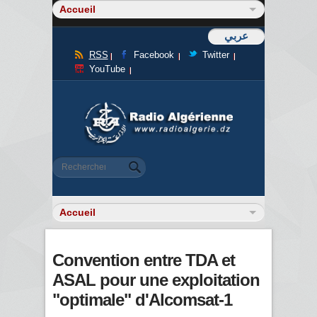
عربي
RSS
Facebook
Twitter
YouTube
Formulaire de recherche
Rechercher
Convention entre TDA et
ASAL pour une exploitation
"optimale" d'Alcomsat-1