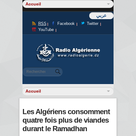
عربي
RSS
Facebook
Twitter
YouTube
Formulaire de recherche
Rechercher
Les Algériens consomment
quatre fois plus de viandes
durant le Ramadhan